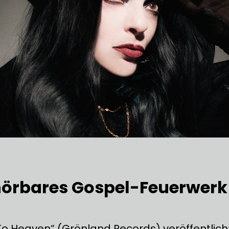
örbares Gospel-Feuerwerk
To Heaven“ (Grönland Records) veröffentlich