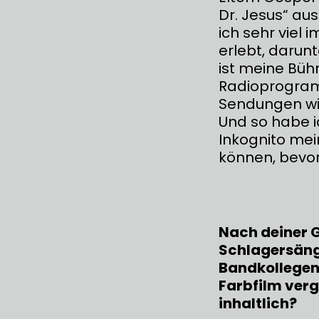
Dr. Jesus“ au
ich sehr viel
erlebt, darunt
ist meine Bü
Radioprogram
Sendungen wie
Und so habe 
Inkognito me
können, bevor
Nach deiner 
Schlagersänge
Bandkollegen
Farbfilm verg
inhaltlich?