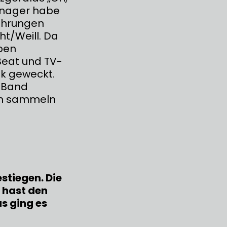
eenager habe
führungen
ht/Weill. Da
ben
Beat und TV-
ik geweckt.
r Band
in sammeln
stiegen. Die
 hast den
s ging es