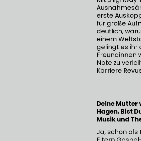
Ausnahmesäng
erste Auskopp
für große Auf
deutlich, waru
einem Weltsta
gelingt es ih
Freundinnen 
Note zu verle
Karriere Revu
Deine Mutter
Hagen. Bist D
Musik und Th
Ja, schon als
Eltern Gospel