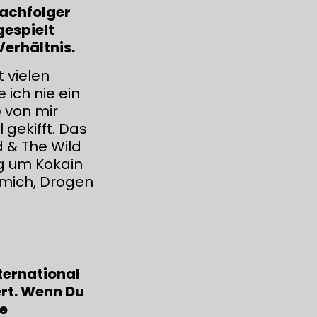
achfolger
gespielt
Verhältnis.
 vielen
 ich nie ein
e von mir
 gekifft. Das
 & The Wild
g um Kokain
 mich, Drogen
ternational
ert. Wenn Du
he