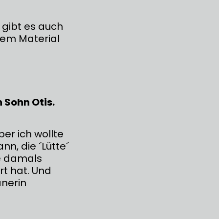
 gibt es auch
tem Material
 Sohn Otis.
ber ich wollte
nn, die ´Lütte´
te damals
rt hat. Und
anerin