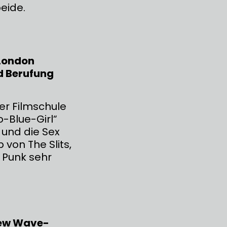
eide.
 London
d Berufung
er Filmschule
o-Blue-Girl“
 und die Sex
 von The Slits,
 Punk sehr
New Wave-