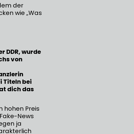
 dem der
ücken wie „Was
er DDR, wurde
chs von
anzlerin
 Titeln bei
at dich das
n hohen Preis
ür Fake-News
iegen ja
arakterlich