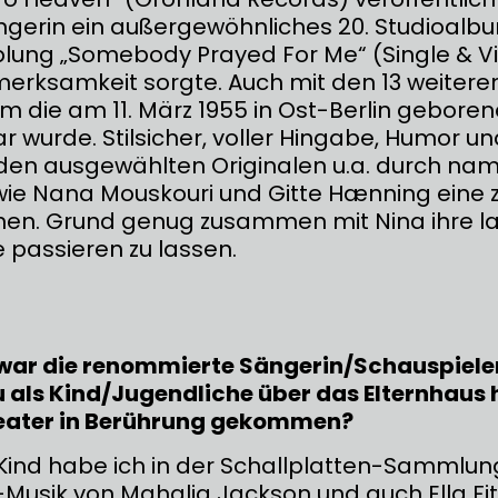
erin ein außergewöhnliches 20. Studioalb
lung „Somebody Prayed For Me“ (Single & Vi
merksamkeit sorgte. Auch mit den 13 weitere
m die am 11. März 1955 in Ost-Berlin geboren
r wurde. Stilsicher, voller Hingabe, Humor un
r den ausgewählten Originalen u.a. durch na
wie Nana Mouskouri und Gitte Hænning eine
ihen. Grund genug zusammen mit Nina ihre l
e passieren zu lassen.
 war die renommierte Sängerin/Schauspiele
u als Kind/Jugendliche über das Elternhaus 
eater in Berührung gekommen?
 Kind habe ich in der Schallplatten-Sammlu
-Musik von Mahalia Jackson und auch Ella Fit