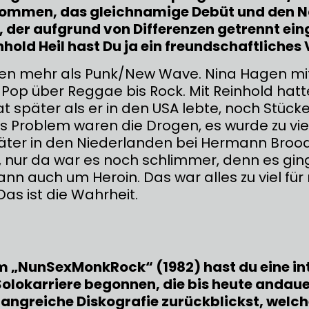
ommen, das gleichnamige Debüt und den N
der aufgrund von Differenzen getrennt ein
nhold Heil hast Du ja ein freundschaftliches 
en mehr als Punk/New Wave. Nina Hagen mit
Pop über Reggae bis Rock. Mit Reinhold hatte
t später als er in den USA lebte, noch Stück
s Problem waren die Drogen, es wurde zu viel
päter in den Niederlanden bei Hermann Brood
 nur da war es noch schlimmer, denn es gin
nn auch um Heroin. Das war alles zu viel für
Das ist die Wahrheit.
 „NunSexMonkRock“ (1982) hast du eine in
Solokarriere begonnen, die bis heute andau
angreiche Diskografie zurückblickst, welc