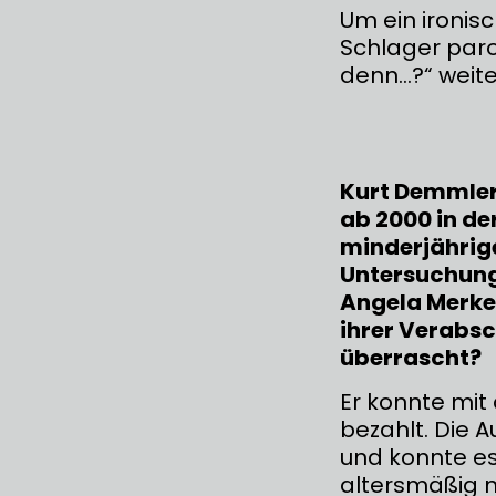
Um ein ironis
Schlager paro
denn…?“ weite
Kurt Demmler 
ab 2000 in d
minderjährig
Untersuchung
Angela Merkel
ihrer Verabsc
überrascht?
Er konnte mit
bezahlt. Die 
und konnte es 
altersmäßig n