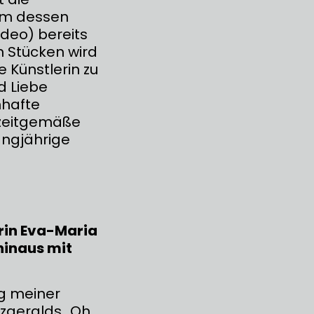
um dessen
deo) bereits
n Stücken wird
e Künstlerin zu
d Liebe
mhafte
 zeitgemäße
angjährige
rin Eva-Maria
hinaus mit
ng meiner
zgeralds „Oh,