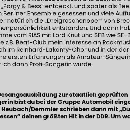
s „Porgy & Bess“ entdeckt, und später als T
 im Berliner Ensemble gesessen und viele Auf
er natürlich die „Dreigroschenoper“ von Brec
hnenpersönlichkeit entstanden. Und dann ha
me vom RIAS mit Lord Knut und SFB wie SF-
 z.B. Beat-Club mein Interesse an Rockmus
ich im Reinhard-Lakomy-Chor und in der de
ine ersten Erfahrungen als Amateur-Sänger
 ich dann Profi-Sängerin wurde.
Gesangsausbildung zur staatlich geprüften
rin bist du bei der Gruppe Automobil einge
 Heubach/Demmler schrieben dann mit „Du
essen“ deinen größten Hit in der DDR. Um wa