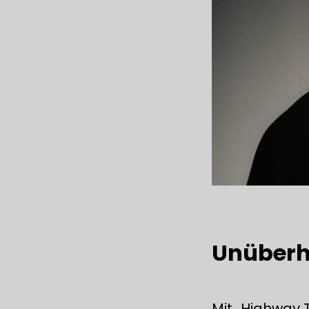
Unüberh
Mit „Highway 