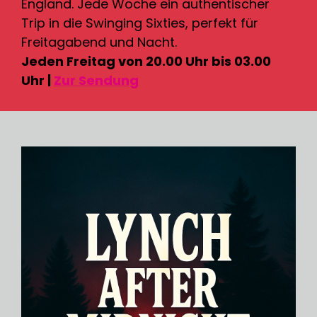
England. Jede Woche ein authentischer
Trip in die Swinging Sixties, perfekt für
Freitagabend und Nacht.
Jeden Freitag von 20.00 Uhr bis 03.00
Uhr |
Zur Sendung