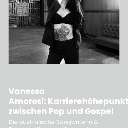
Vanessa
Amorosi: Karrierehöhepunk
zwischen Pop und Gospel
Die australische Songwriterin &