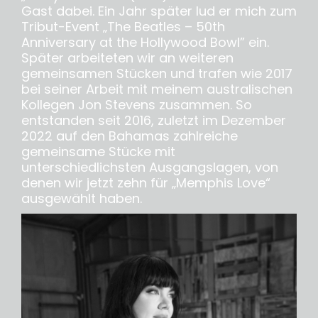
Gast dabei. Ein Jahr später lud er mich zum
Tribut-Event „The Beatles – 50th
Anniversary at the Hollywood Bowl” ein.
Später arbeiteten wir an weiteren
gemeinsamen Stücken und trafen wie 2017
bei seiner Arbeit mit meinem australischen
Kollegen Jon Stevens zusammen. So
entstanden seit 2016, zuletzt im Dezember
2022 auf den Bahamas zahlreiche
gemeinsame Stücke mit
unterschiedlichsten Ausgangslagen, von
denen wir jetzt zehn für „Memphis Love“
ausgewählt haben.