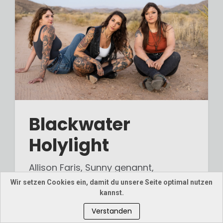
Blackwater
Holylight
Allison Faris, Sunny genannt,
gründete vor zehn Jahren mit
Wir setzen Cookies ein, damit du unsere Seite optimal nutzen
kannst.
befreundeten Musikerinnen in
Portland die Band Blackwater
Verstanden